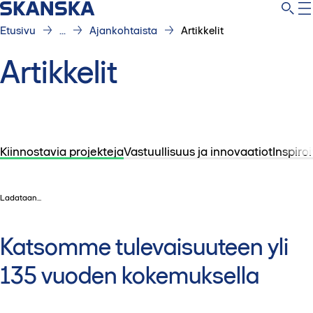
Etusivu
...
Ajankohtaista
Artikkelit
Artikkelit
Kiinnostavia projekteja
Vastuullisuus ja innovaatiot
Inspiroi
Ladataan...
Katsomme tulevaisuuteen yli
135 vuoden kokemuksella