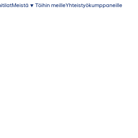
itilat
Meistä
Töihin meille
Yhteistyökumppaneille