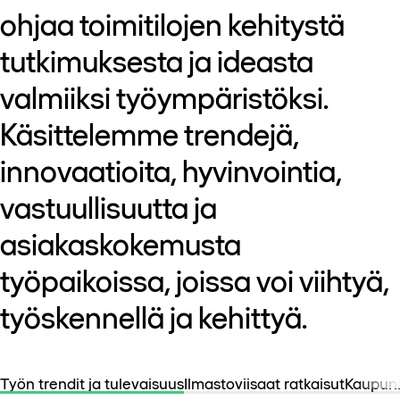
ohjaa toimitilojen kehitystä
tutkimuksesta ja ideasta
valmiiksi työympäristöksi.
Käsittelemme trendejä,
innovaatioita, hyvinvointia,
vastuullisuutta ja
asiakaskokemusta
työpaikoissa, joissa voi viihtyä,
työskennellä ja kehittyä.
Työn trendit ja tulevaisuus
Ilmastoviisaat ratkaisut
Kaupunk