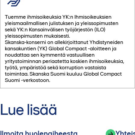
Perehdytys työmaalle
Tuemme ihmisoikeuksia YK:n Ihmisoikeuksien
yleismaailmallisen julistuksen ja yleissopimusten
sekä YK:n Kansainvälisen työjärjestön (ILO)
yleissopimusten mukaisesti.
Skanska-konserni on allekirjoittanut Yhdistyneiden
kansakuntien (YK) Global Compact -aloitteen ja
noudattaa sen kymmentä vastuullisen
yritystoiminnan periaatetta koskien ihmisoikeuksia,
työtä, ympäristöä sekä korruption vastaista
toimintaa. Skanska Suomi kuuluu Global Compact
Suomi -verkostoon.
Lue lisää
Ilmoita huolenaiheesta
Yhtei