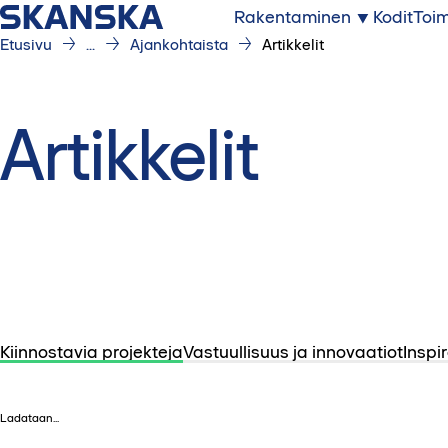
Rakentaminen
Kodit
Toim
Etusivu
...
Ajankohtaista
Artikkelit
Artikkelit
Kiinnostavia projekteja
Vastuullisuus ja innovaatiot
Inspir
Ladataan...