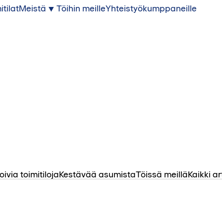
itilat
Meistä
Töihin meille
Yhteistyökumppaneille
oivia toimitiloja
Kestävää asumista
Töissä meillä
Kaikki ar