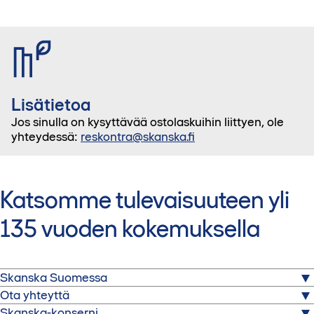
Lisätietoa
Jos sinulla on kysyttävää ostolaskuihin liittyen, ole
yhteydessä:
reskontra@skanska.fi
Katsomme tulevaisuuteen yli
135 vuoden kokemuksella
Skanska Suomessa
Ota yhteyttä
Skanska on yksi maailman johtavista rakennus- ja
Skanska-konserni