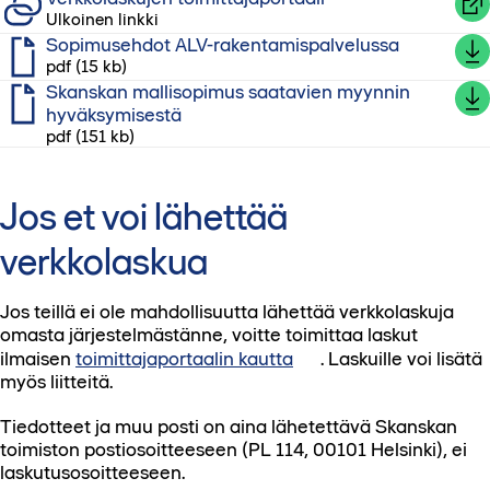
Ulkoinen linkki
TYL E18 laskutusohje (pdf)
Sopimusehdot ALV-rakentamispalvelussa
pdf (15 kb)
Skanskan mallisopimus saatavien myynnin
hyväksymisestä
pdf (151 kb)
Jos et voi lähettää
verkkolaskua
Jos teillä ei ole mahdollisuutta lähettää verkkolaskuja
omasta järjestelmästänne, voitte toimittaa laskut
ilmaisen
toimittajaportaalin kautta
. Laskuille voi lisätä
myös liitteitä.
Tiedotteet ja muu posti on aina lähetettävä Skanskan
toimiston postiosoitteeseen (PL 114, 00101 Helsinki), ei
laskutusosoitteeseen.