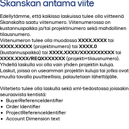
Skanskan antama viite
Edellytämme, että kaikissa laskuissa tulee olla viitteenä
Skanskalta saatu viitenumero. Viitenumerossa on
kustannuspaikka ja/tai projektinumero sekä mahdollinen
tilausnumero.
Viitenumeron tulee olla muodossa
XXXX.XXXX
tai
XXXX.XXXXX
(projektinumero) tai
XXXX.0
(kustannuspaikka) tai
XXXX.XXXX/XXXXXXXXXX
tai
XXXX.XXXX/REQXXXXXXX
(projekti+tilausnumero).
Yhdellä laskulla voi olla vain yhden projektin kuluja.
Laskut, joissa on useamman projektin kuluja tai jotka ovat
muulla tavalla puutteellisia, palautetaan lähettäjälle.
Viitetieto tulee olla laskulla sekä xml-tiedostossa joissakin
seuraavista kentistä:
BuyerReferenceIdentifier
Order Identifier
ProjectReferenceIdentifier
Account Dimension text