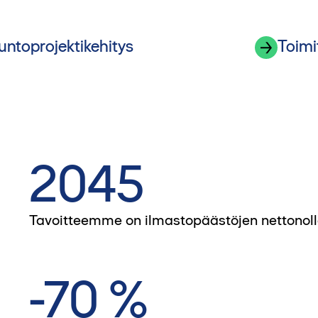
untoprojektikehitys
Toimi
2045
Tavoitteemme on ilmastopäästöjen nettonoll
-70 %