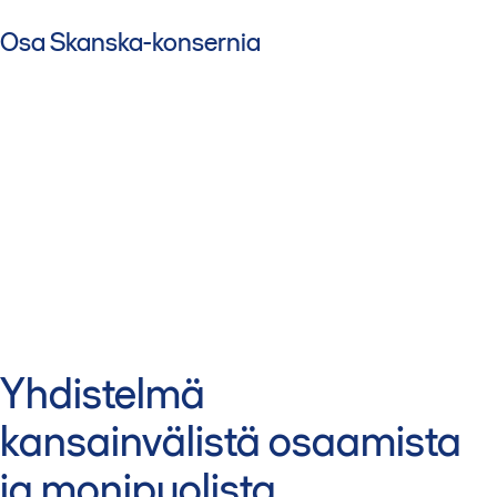
Osa Skanska-konsernia
Yhdistelmä
kansainvälistä osaamista
ja monipuolista