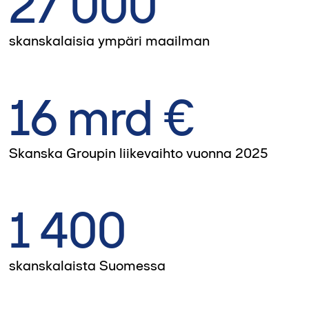
27 000
skanskalaisia ympäri maailman
16 mrd €
Skanska Groupin liikevaihto vuonna 2025
1 400
skanskalaista Suomessa