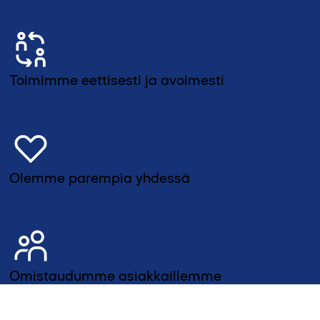
Toimimme eettisesti ja avoimesti
Olemme parempia yhdessä
Omistaudumme asiakkaillemme