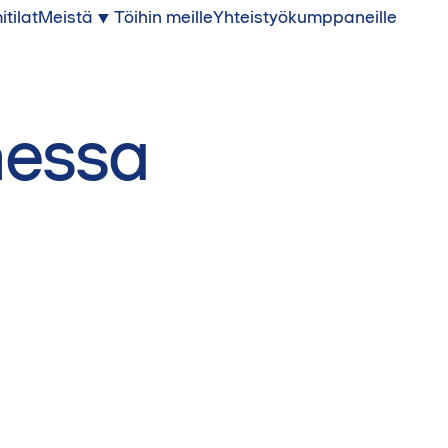
itilat
Meistä
Töihin meille
Yhteistyökumppaneille
messa