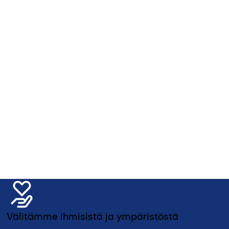
Välitämme ihmisistä ja ympäristöstä