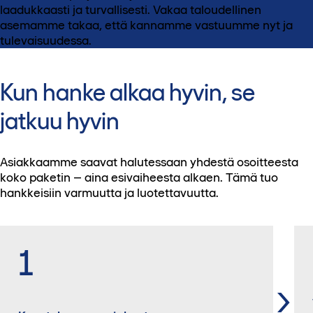
laadukkaasti ja turvallisesti. Vakaa taloudellinen
asemamme takaa, että kannamme vastuumme nyt ja
tulevaisuudessa.​
Kun hanke alkaa hyvin, se
jatkuu hyvin
Asiakkaamme saavat halutessaan yhdestä osoitteesta
koko paketin – aina esivaiheesta alkaen. Tämä tuo
hankkeisiin varmuutta ja luotettavuutta.
1