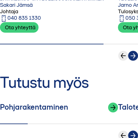
Sakari Jämsä
Jarno A
Johtaja
Tulosyks
040 835 1330
050 
Ota yhteyttä
Ota y
Tutustu myös
Pohjarakentaminen
Talot