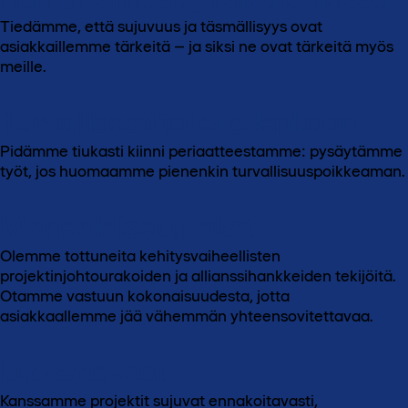
Tiedämme, että sujuvuus ja täsmällisyys ovat
asiakkaillemme tärkeitä – ja siksi ne ovat tärkeitä myös
meille.
Turvallisesti tai ei ollenkaan
Pidämme tiukasti kiinni periaatteestamme: pysäytämme
työt, jos huomaamme pienenkin turvallisuuspoikkeaman.
Monenlaiset urakat
Olemme tottuneita kehitysvaiheellisten
projektinjohtourakoiden ja allianssihankkeiden tekijöitä.
Otamme vastuun kokonaisuudesta, jotta
asiakkaallemme jää vähemmän yhteensovitettavaa.
Luotettavasti
Kanssamme projektit sujuvat ennakoitavasti,