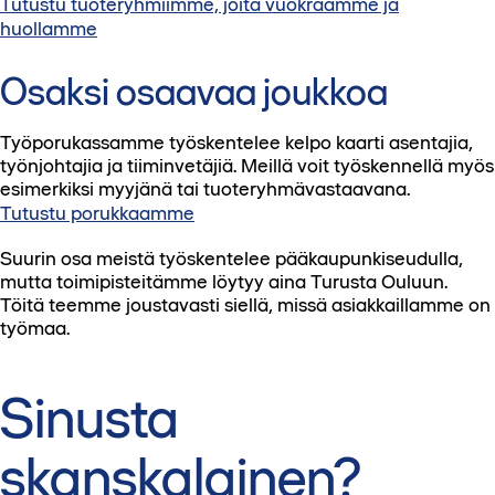
Tutustu tuoteryhmiimme, joita vuokraamme ja
huollamme
Osaksi osaavaa joukkoa
Työporukassamme työskentelee kelpo kaarti asentajia,
työnjohtajia ja tiiminvetäjiä. Meillä voit työskennellä myös
esimerkiksi myyjänä tai tuoteryhmävastaavana.
Tutustu porukkaamme
Suurin osa meistä työskentelee pääkaupunkiseudulla,
mutta toimipisteitämme löytyy aina Turusta Ouluun.
Töitä teemme joustavasti siellä, missä asiakkaillamme on
työmaa.
Sinusta
skanskalainen?