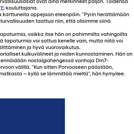
urvallisuusasiat ovat aina merkinneet paljon. Töidensä
FE
-kouluttajana.
 karttuneita oppejaan eteenpäin. ”Pyrin herättämään
urvallisuuden taattua niin, että olisimme siinä
apaturmia, vaikka itse hän on pahimmilta vahingoilta
ä tapaturmia voi sattua kenelle vain, mutta niitä voi
littäminen ja hyvä vuorovaikutus.
orialliset kulkuvälineet ja niiden kunnostaminen. Hän on
ikennöidään nostalgiahengessä vanhoja Dm7-
orvoon välillä. ”Kun sitten Porvooseen päästään,
matkasta – kyllä se lämmittää mieltä”, hän hymyilee.