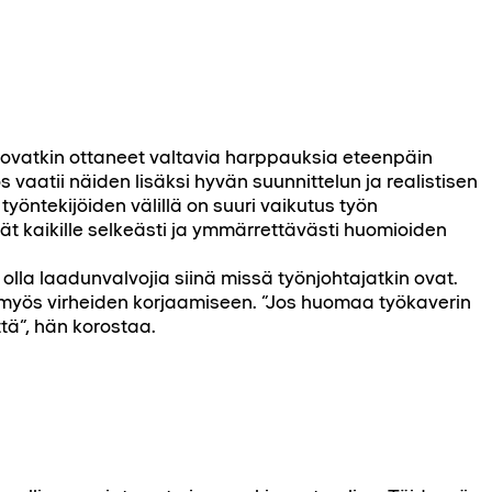
 ovatkin ot­taneet valtavia harppauksia eteenpäin
s vaatii näiden lisäksi hyvän suunnittelun ja realistisen
työntekijöiden välillä on suuri vaikutus työn
t kaikille selkeästi ja ymmär­rettävästi huomioiden
 olla laadunvalvojia siinä missä työnjohtajatkin ovat.
ä myös virheiden korjaamiseen. ”Jos huomaa työkaverin
tä”, hän korostaa.