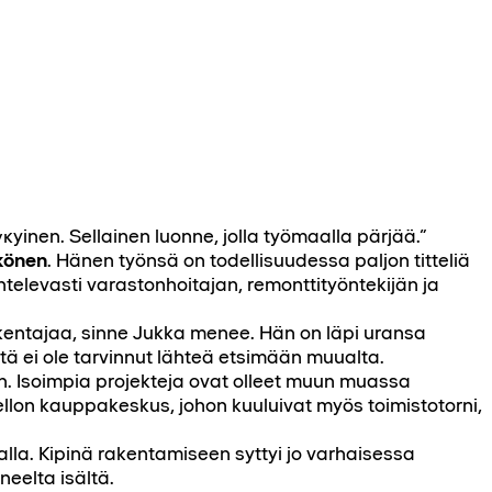
kyi­nen. Sellainen luonne, jolla työmaalla pärjää.”
könen
. Hänen työnsä on todellisuudessa paljon titteliä
televasti varastonhoitajan, remonttityöntekijän ja
kentajaa, sinne Jukka menee. Hän on läpi uransa
tä ei ole tarvinnut lähteä etsimään muualta.
. Isoimpia projekteja ovat olleet muun muassa
llon kauppakeskus, johon kuuluivat myös toimistotorni,
lla. Kipi­nä rakentamiseen syttyi jo varhaisessa
eelta isältä.