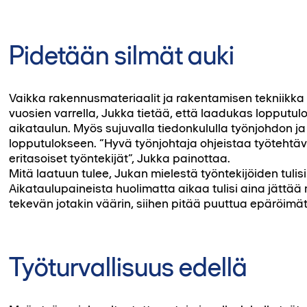
Pidetään silmät auki
Vaikka rakennusmateriaalit ja rakentamisen tekniikka
vuosien varrella, Jukka tietää, että laadukas lopputulo
aikataulun. Myös sujuvalla tiedonkululla työnjohdon ja 
lopputulokseen. ”Hyvä työnjohtaja ohjeistaa työtehtävä
eritasoiset työntekijät”, Jukka painottaa.
Mitä laatuun tulee, Jukan mielestä työntekijöiden tulisi
Aikataulupaineista huolimatta aikaa tulisi aina jättä
tekevän jotakin väärin, siihen pitää puuttua epäröimät
Työturvallisuus edellä