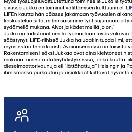
Myös työsuojeluvaltuutettuna toimineelle Jukalle työt
sivussa Jukka on toiminut välittämisen kulttuurin eli
LI
LIFEn kautta hän pääsee jakamaan työvuosien aikana
keskustelua siitä, miten saisimme työt sujumaan ja työt
sydämellä mukana. Aivot ja kädet meillä jo on.”
Jukka on todistanut omilla työmaillaan myös vakavia t
säästynyt. LIFE-riihissä Jukka haluaakin tuoda ilmi, ett
myös estää tehokkaasti. Avainasemassa on toisista vä
Rakentamisen lisäksi Jukkaa ovat aina kiehtoneet hist
mukana museorautatieyhdistyksessä, jonka kautta li
dieselmoottorivaunuja eli “lättähattuja” Helsingin ja P
ihmismassa purkautuu ja asiakkaat kiittävät hyvästä 