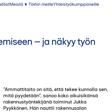
itilat
Meistä
Töihin meille
Yhteistyökumppaneille
emiseen – ja näkyy työn
”Ammattitaito on sitä, että tekee kunnolla sen,
tarjoamasta vapaudesta: mahdollisuudesta
mitä pyydetään”, sanoo koko aikuisikänsä
tehdä työt parhaaksi näkemällään tyylillä,
rakennustyöntekijänä toiminut Jukka
kunhan lopputulos vakuuttaa sekä työnjohdon
Pyykkönen. Hän nauttii rakennusalan