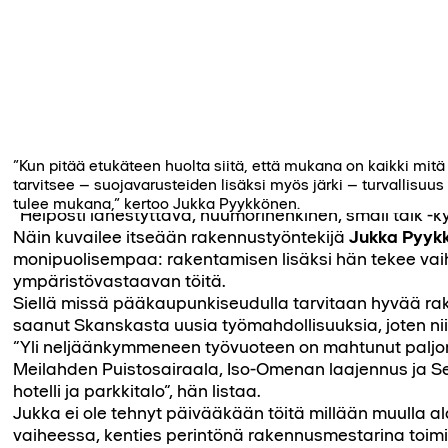
”Kun pitää etukäteen huolta siitä, että mukana on kaikki mitä
tarvitsee – suojavarusteiden lisäksi myös järki – turvallisuus
tulee mukana,” kertoo Jukka Pyykkönen.
”Helposti lähestyttävä, huumorihenkinen, small talk -ky
Näin ku­vailee itseään rakennustyöntekijä
Jukka Pyyk
monipuolisem­paa: rakentamisen lisäksi hän tekee vaih
ympäristövastaavan töitä.
Siellä missä pääkaupunkiseudulla tarvitaan hyvää ra
saanut Skanskasta uusia työmahdollisuuksia, joten nii
”Yli neljäänkymmeneen työvuoteen on mahtunut paljon
Meilahden Puistosai­raala, Iso-Omenan laajennus ja Se
hotelli ja parkkitalo”, hän listaa.
Jukka ei ole tehnyt päivääkään töitä millään muulla ala
vaiheessa, kenties perintönä rakennusmestarina toimin