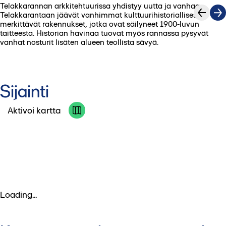
Telakkarannan arkkitehtuurissa yhdistyy uutta ja vanhaa.
1
/
7
Telakkarantaan jäävät vanhimmat kulttuurihistoriallisesti
merkittävät rakennukset, jotka ovat säilyneet 1900-luvun
taitteesta. Historian havinaa tuovat myös rannassa pysyvät
vanhat nosturit lisäten alueen teollista sävyä.
Sijainti
Aktivoi kartta
Loading...