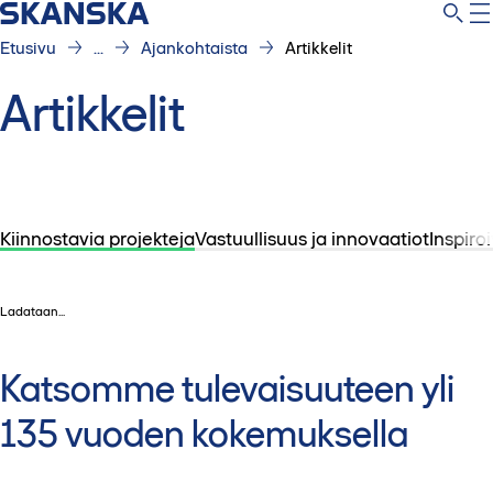
Etusivu
...
Ajankohtaista
Artikkelit
Artikkelit
Kiinnostavia projekteja
Vastuullisuus ja innovaatiot
Inspiroi
Ladataan...
Katsomme tulevaisuuteen yli
135 vuoden kokemuksella