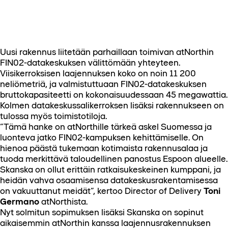
Uusi rakennus liitetään parhaillaan toimivan atNorthin
FIN02-datakeskuksen välittömään yhteyteen.
Viisikerroksisen laajennuksen koko on noin 11 200
neliömetriä, ja valmistuttuaan FIN02-datakeskuksen
bruttokapasiteetti on kokonaisuudessaan 45 megawattia.
Kolmen datakeskussalikerroksen lisäksi rakennukseen on
tulossa myös toimistotiloja.
”Tämä hanke on atNorthille tärkeä askel Suomessa ja
luonteva jatko FIN02-kampuksen kehittämiselle. On
hienoa päästä tukemaan kotimaista rakennusalaa ja
tuoda merkittävä taloudellinen panostus Espoon alueelle.
Skanska on ollut erittäin ratkaisukeskeinen kumppani, ja
heidän vahva osaamisensa datakeskusrakentamisessa
on vakuuttanut meidät”, kertoo Director of Delivery
Toni
Germano
atNorthista.
Nyt solmitun sopimuksen lisäksi Skanska on sopinut
aikaisemmin atNorthin kanssa laajennusrakennuksen