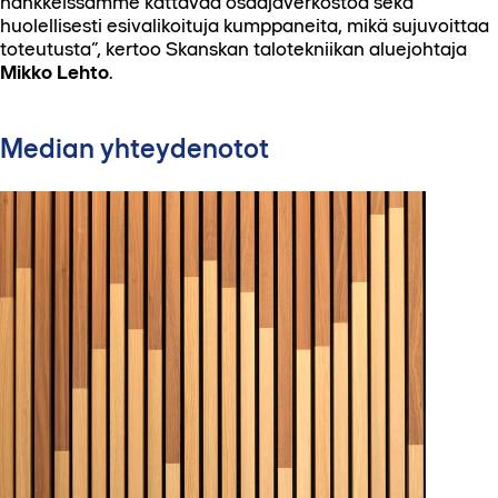
hankkeissamme kattavaa osaajaverkostoa sekä
huolellisesti esivalikoituja kumppaneita, mikä sujuvoittaa
toteutusta”, kertoo Skanskan talotekniikan aluejohtaja
Mikko Lehto
.
Median yhteydenotot