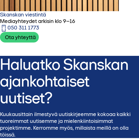
Skanskan viestintä
Mediayhteydet arkisin klo 9–16
050 311 1773‬
Ota yhteyttä
Haluatko Skanskan
ajankohtaiset
uutiset?
Kuukausittain ilmestyvä uutiskirjeemme kokoaa kaikki
tuoreimmat uutisemme ja mielenkiintoisimmat
projektimme. Kerromme myös, millaista meillä on olla
töissä.