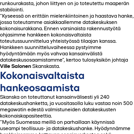
runkourakasta, johon liittyen on jo toteutettu maaperän
stabilointi.
”Kyseessä on erittäin mielenkiintoinen ja haastava hanke,
jossa toteutamme asiakkaallemme datakeskuksen
kokonaisurakkana. Ennen varsinaista rakennustyötä
ohjasimme hankkeen kokonaisvaltaista
toteutussuunnittelua yhteistyössä tilaajan kanssa.
Hankkeen suunnitteluvaiheessa pystyimme
hyödyntämään myös vahvaa kansainvälistä
datakeskusosaamistamme”, kertoo tulosyksikön johtaja
Ville Salonen
Skanskasta.
Kokonaisvaltaista
hankeosaamista
Skanska on toteuttanut kansainvälisesti yli 240
datakeskushanketta, ja vuositasolla luku vastaa noin 500
megawatin edestä valmistuneiden datakeskusten
kokonaiskapasiteettia.
”Myös Suomessa meillä on parhaillaan käynnissä
useampi teollisuus- ja datakeskushanke. Hyödynnämme