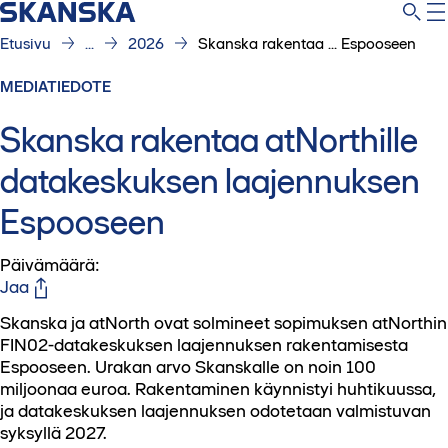
Etusivu
...
2026
Skanska rakentaa ... Espooseen
MEDIATIEDOTE
Skanska rakentaa atNorthille
datakeskuksen laajennuksen
Espooseen
Päivämäärä
:
Jaa
Skanska ja atNorth ovat solmineet sopimuksen atNorthin
FIN02-datakeskuksen laajennuksen rakentamisesta
Espooseen. Urakan arvo Skanskalle on noin 100
miljoonaa euroa. Rakentaminen käynnistyi huhtikuussa,
ja datakeskuksen laajennuksen odotetaan valmistuvan
syksyllä 2027.