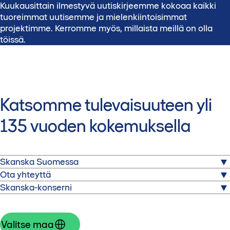
Kuukausittain ilmestyvä uutiskirjeemme kokoaa kaikki
tuoreimmat uutisemme ja mielenkiintoisimmat
projektimme. Kerromme myös, millaista meillä on olla
töissä.
Katsomme tulevaisuuteen yli
135 vuoden kokemuksella
Skanska Suomessa
Ota yhteyttä
Skanska on yksi maailman johtavista rakennus- ja
Skanska-konserni
projektikehityspalveluita tarjoavista yrityksistä.
Skanskatalo
Nauvontie 18
Toimimme valituilla kotimarkkina-alueilla Pohjoismaissa,
Rakentamispalvelut
00280 Helsinki
Euroopassa ja Yhdysvalloissa.
Skanska Kodit
Valitse maa
Vaihde 020 719 211
Uudet toimitilat