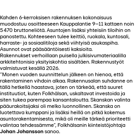
Kahden 6-kerroksisen rakennuksen kokonaisuus
muodostuu osoitteeseen Kauppalantie 9–11 kattaen noin
5 470 bruttoneliötä. Asuntojen lisäksi yhteisiin tiloihin on
panostettu. Kohteeseen tulee keittiö, ruokala, kuntosali,
harraste- ja sosiaalitiloja sekä viihtyisä asukaspiha.
Asunnot ovat pääsääntöisesti kaksioita.
Rakennukset verhoillaan puisella julkisivumateriaalilla
arkkitehtonisia yksityiskohtia sisältäen. Rakennustyöt
valmistuvat kesällä 2026.
”Monen vuoden suunnittelun jälkeen on hienoa, että
rakentaminen vihdoin alkaa. Rakennusalan suhdanne on
tällä hetkellä haastava, joten on tärkeää, että suuret
instituutiot, kuten Folkhälsan, uskaltavat investoida ja
siten tukea parempaa kansantaloutta. Skanskan valinta
pääurakoitsijaksi oli melko luonnollinen. Skanska on
luotettava kumppani ja lisäksi heillä on pitkä kokemus
asuntorakentamisesta, mikä oli meille tärkeä prioriteetti
valintaa tehdessämme”, Folkhälsanin kiinteistöjohtaja
Johan Johansson
sanoo.