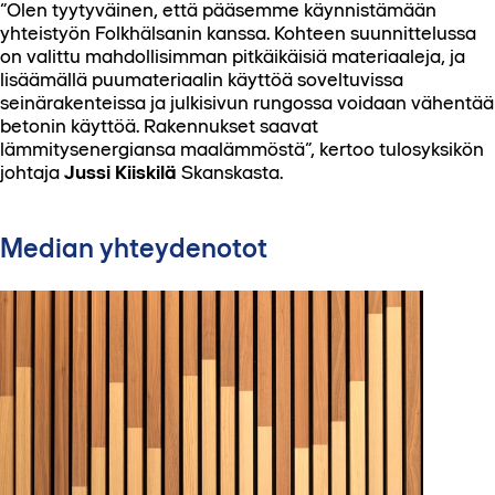
”Olen tyytyväinen, että pääsemme käynnistämään
yhteistyön Folkhälsanin kanssa. Kohteen suunnittelussa
on valittu mahdollisimman pitkäikäisiä materiaaleja, ja
lisäämällä puumateriaalin käyttöä soveltuvissa
seinärakenteissa ja julkisivun rungossa voidaan vähentää
betonin käyttöä. Rakennukset saavat
lämmitysenergiansa maalämmöstä”, kertoo tulosyksikön
johtaja
Jussi Kiiskilä
Skanskasta.
Median yhteydenotot