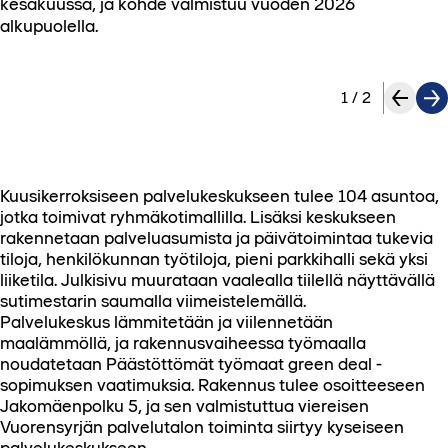
kesäkuussa, ja kohde valmistuu vuoden 2026
alkupuolella.
1
/
2
Kuusikerroksiseen palvelukeskukseen tulee 104 asuntoa,
jotka toimivat ryhmäkotimallilla. Lisäksi keskukseen
rakennetaan palveluasumista ja päivätoimintaa tukevia
tiloja, henkilökunnan työtiloja, pieni parkkihalli sekä yksi
liiketila. Julkisivu muurataan vaalealla tiilellä näyttävällä
sutimestarin saumalla viimeistelemällä.
Palvelukeskus lämmitetään ja viilennetään
maalämmöllä, ja rakennusvaiheessa työmaalla
noudatetaan Päästöttömät työmaat green deal -
sopimuksen vaatimuksia. Rakennus tulee osoitteeseen
Jakomäenpolku 5, ja sen valmistuttua viereisen
Vuorensyrjän palvelutalon toiminta siirtyy kyseiseen
palvelukeskukseen.