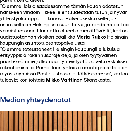
”Olemme iloisia saadessamme tämän kauan odotetun
hankkeen vihdoin liikkeelle entuudestaan tutun ja hyvän
yhteistyökumppanin kanssa. Palvelukeskukselle ja -
asumiselle on Helsingissä suuri tarve, ja kohde helpottaa
valmistuessaan tilannetta alueella merkittävästi”, kertoo
uudistuotannon yksikön päällikkö
Merja Rukko
Helsingin
kaupungin asuntotuotantopalvelusta.
”Olemme toteuttaneet Helsingin kaupungille lukuisia
erityyppisiä rakennusprojekteja, ja olen tyytyväinen
päästessämme jatkamaan yhteistyötä palvelukeskuksen
rakentamisella. Parhaillaan yhteisiä asuntoprojekteja on
myös käynnissä Postipuistossa ja Jätkäsaaressa”, kertoo
tulosyksikön johtaja
Mikko Vaittinen
Skanskasta.
Median yhteydenotot