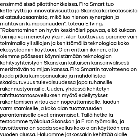
ensimmäisissä pilottihankkeissa. Fira Smart tuo
ketteryyttä ja innovatiivisuutta ja Skanska korkeatasoista
aikatauluosaamista, mikä luo hienon synergian ja
mahtavan kumppanuuden”, toteaa Elfving
.
”Rakentaminen on hyvin keskinäisriippuvaa, eikä kukaan
toimija voi menestyä yksin. Alan tuottavuus paranee vain
toimimalla yli siilojen ja kehittämällä teknologiaa koko
ekosysteemin käyttöön. Olen erittäin iloinen, että
olemme päässeet käynnistämään teknologian
kehitysyhteistyön Skanskan kaltaisen kansainvälisesti
merkittävän toimijan kanssa. Fira Smartin tavoitteena on
luoda pitkiä kumppanuuksia ja mahdollistaa
skaalautuvuus tulevaisuudessa jopa tuhansille
rakennustyömaille. Uuden, yhdessä kehitetyn
tahtituotantosovelluksen myötä edellytykset
rakentamisen virtauksen nopeuttamiselle, laadun
varmistamiselle ja koko alan tuottavuuden
parantamiselle ovat erinomaiset. Tällä hetkellä
testaamme työkalua Skanskan ja Firan työmailla, ja
tavoitteena on saada sovellus koko alan käyttöön ensi
vuoden alussa. Haluamme jatkossakin kehittää alalle