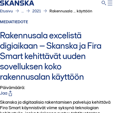
Etusivu
...
2021
Rakennusala ... käyttöön
MEDIATIEDOTE
Rakennusala excelistä
digiaikaan – Skanska ja Fira
Smart kehittävät uuden
sovelluksen koko
rakennusalan käyttöön
Päivämäärä
:
Jaa
Skanska ja digitaalisia rakentamisen palveluja kehittävä
Fira Smart käynnistivät viime syksynä teknologian