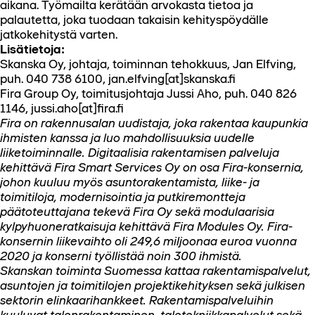
aikana. Työmailta kerätään arvokasta tietoa ja
palautetta, joka tuodaan takaisin kehityspöydälle
jatkokehitystä varten.
Lisätietoja:
Skanska Oy, johtaja, toiminnan tehokkuus, Jan Elfving,
puh. 040 738 6100, jan.elfving[at]skanska.fi
Fira Group Oy, toimitusjohtaja Jussi Aho, puh. 040 826
1146, jussi.aho[at]fira.fi
Fira on rakennusalan uudistaja, joka rakentaa kaupunkia
ihmisten kanssa ja luo mahdollisuuksia uudelle
liiketoiminnalle. Digitaalisia rakentamisen palveluja
kehittävä Fira Smart Services Oy on osa Fira-konsernia,
johon kuuluu myös asuntorakentamista, liike- ja
toimitiloja, modernisointia ja putkiremontteja
päätoteuttajana tekevä Fira Oy sekä modulaarisia
kylpyhuoneratkaisuja kehittävä Fira Modules Oy. Fira-
konsernin liikevaihto oli 249,6 miljoonaa euroa vuonna
2020 ja konserni työllistää noin 300 ihmistä.
Skanskan toiminta Suomessa kattaa rakentamispalvelut,
asuntojen ja toimitilojen projektikehityksen sekä julkisen
sektorin elinkaarihankkeet. Rakentamispalveluihin
kuuluvat talonrakentaminen, talotekniikkapalvelut sekä