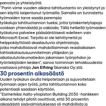
panosta ja yhteistyötä.
”Parin viime vuoden aikana tahtituotanto on yleistynyt ja
sen käyttö laajentunut työmailla. Samalla on tunnistettu
työmaiden tarve saada parempia
työkaluja tahtituotannon tueksi, jotta työskentelytapoja
voidaan yhtenäistää ja vakioida. Tällä hetkellä työmaiden
työkaluna palvelee pääsääntöisesti edelleen vain
Microsoft Excel. Tarjolla ei ole kehittyneitä ja
helppokäyttöisiä skaalautuvia ohjelmistoja,
jotka mahdollistavat mahdollisimman reaaliaikaisen
tahtiaikataulusuunnitelman ylläpidon ja
aikataulutoteumatiedon jakamisen työnjohdon ja
työntekijöiden kesken”, sanoo toiminnan tehokkuudesta
vastaava johtaja
Jan Elfving
Skanska Oy:stä.
30 prosentin aikasäästö
Uuden työkalun avulla helpotetaan ja sujuvoitetaan
työmaan arjen työtä, jotta tahtituotannon koko
potentiaali saadaan käyttöön.
”Esimerkiksi Aalto-yliopiston Building 2030 -hankkeen
aikana tehdyt pilotit osoittivat, että 30 prosentin
aikasäästö sisävalmistuksessa oli mahdollista jo