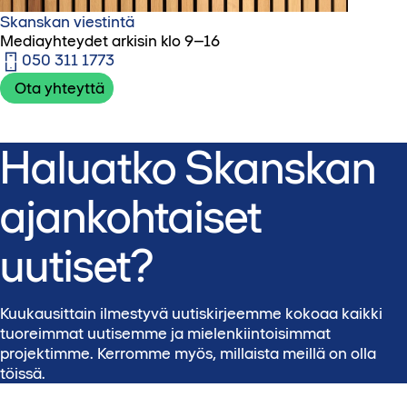
Skanskan viestintä
Mediayhteydet arkisin klo 9–16
050 311 1773‬
Ota yhteyttä
Haluatko Skanskan
ajankohtaiset
uutiset?
Kuukausittain ilmestyvä uutiskirjeemme kokoaa kaikki
tuoreimmat uutisemme ja mielenkiintoisimmat
projektimme. Kerromme myös, millaista meillä on olla
töissä.