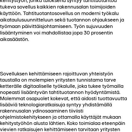
kehitystyön, jonka tuloksena syntyy tahtituotantoa
tukeva sovellus kaikkien rakennusalan toimijoiden
käyttöön. Tahtituotantosovellus on moderni työkalu
aikataulusuunnitteluun sekä tuotannon ohjaukseen ja
työmaan päivittäisjohtamiseen. Työn sujuvuuden
lisääntyminen voi mahdollistaa jopa 30 prosentin
aikasäästön.
Sovelluksen kehittämiseen rajoittuvan yhteistyön
taustalla on molempien yritysten tunnistama tarve
ketterälle digitaaliselle työkalulle, joka tukee työmailla
nopeasti lisääntyvän tahtituotannon hyödyntämistä.
Molemmat osapuolet kokevat, että aidosti tuottavuutta
lisääviä teknologiaratkaisuja syntyy yhdistämällä
rakennusalan ydinosaaminen tiiviisti
ohjelmistokehitykseen ja ottamalla käyttäjät mukaan
kehitystyöhön alusta lähtien. Koko toimialaa eteenpäin
vievien ratkaisujen kehittämiseen tarvitaan yritysten