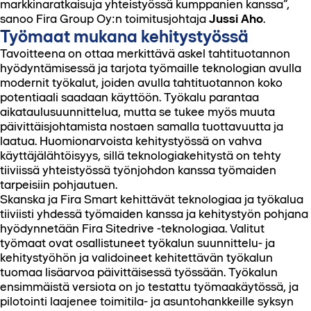
markkinaratkaisuja yhteistyössä kumppanien kanssa”,
sanoo Fira Group Oy:n toimitusjohtaja
Jussi Aho
.
Työmaat mukana kehitystyössä
Tavoitteena on ottaa merkittävä askel tahtituotannon
hyödyntämisessä ja tarjota työmaille teknologian avulla
modernit työkalut, joiden avulla tahtituotannon koko
potentiaali saadaan käyttöön. Työkalu parantaa
aikataulusuunnittelua, mutta se tukee myös muuta
päivittäisjohtamista nostaen samalla tuottavuutta ja
laatua. Huomionarvoista kehitystyössä on vahva
käyttäjälähtöisyys, sillä teknologiakehitystä on tehty
tiiviissä yhteistyössä työnjohdon kanssa työmaiden
tarpeisiin pohjautuen.
Skanska ja Fira Smart kehittävät teknologiaa ja työkalua
tiiviisti yhdessä työmaiden kanssa ja kehitystyön pohjana
hyödynnetään Fira Sitedrive -teknologiaa. Valitut
työmaat ovat osallistuneet työkalun suunnittelu- ja
kehitystyöhön ja validoineet kehitettävän työkalun
tuomaa lisäarvoa päivittäisessä työssään. Työkalun
ensimmäistä versiota on jo testattu työmaakäytössä, ja
pilotointi laajenee toimitila- ja asuntohankkeille syksyn