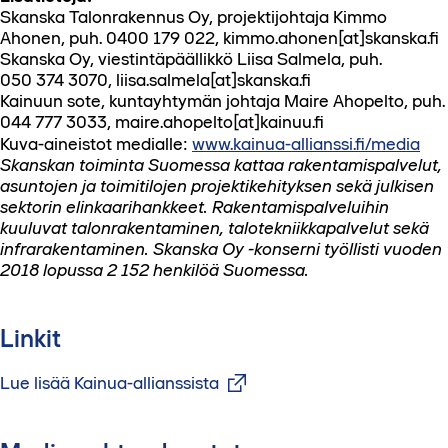
Skanska Talonrakennus Oy, projektijohtaja Kimmo
Ahonen, puh. 0400 179 022, kimmo.ahonen[at]skanska.fi
Skanska Oy, viestintäpäällikkö Liisa Salmela, puh.
050 374 3070, liisa.salmela[at]skanska.fi
Kainuun sote, kuntayhtymän johtaja Maire Ahopelto, puh.
044 777 3033, maire.ahopelto[at]kainuu.fi
Kuva-aineistot medialle:
www.kainua-allianssi.fi/media
Skanskan toiminta Suomessa kattaa rakentamispalvelut,
asuntojen ja toimitilojen projektikehityksen sekä julkisen
sektorin elinkaarihankkeet. Rakentamispalveluihin
kuuluvat talonrakentaminen, talotekniikkapalvelut sekä
infrarakentaminen. Skanska Oy -konserni työllisti vuoden
2018 lopussa 2 152 henkilöä Suomessa.
Linkit
Lue lisää Kainua-allianssista