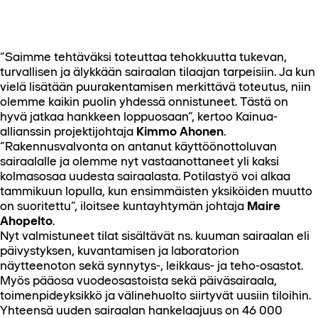
”Saimme tehtäväksi toteuttaa tehokkuutta tukevan,
turvallisen ja älykkään sairaalan tilaajan tarpeisiin. Ja kun
vielä lisätään puurakentamisen merkittävä toteutus, niin
olemme kaikin puolin yhdessä onnistuneet. Tästä on
hyvä jatkaa hankkeen loppuosaan”, kertoo Kainua-
allianssin projektijohtaja
Kimmo Ahonen
.
”Rakennusvalvonta on antanut käyttöönottoluvan
sairaalalle ja olemme nyt vastaanottaneet yli kaksi
kolmasosaa uudesta sairaalasta. Potilastyö voi alkaa
tammikuun lopulla, kun ensimmäisten yksiköiden muutto
on suoritettu”, iloitsee kuntayhtymän johtaja
Maire
Ahopelto
.
Nyt valmistuneet tilat sisältävät ns. kuuman sairaalan eli
päivystyksen, kuvantamisen ja laboratorion
näytteenoton sekä synnytys-, leikkaus- ja teho-osastot.
Myös pääosa vuodeosastoista sekä päiväsairaala,
toimenpideyksikkö ja välinehuolto siirtyvät uusiin tiloihin.
Yhteensä uuden sairaalan hankelaajuus on 46 000