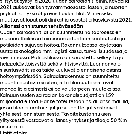
siirtyvät syksyllä 2020 uuden sairaalan tiloihin. Keväällä
2021 aukeavat kehitysvammaosasto, lasten ja nuorten
psykiatrian yksiköt ja ensihoidon tilat. Viimeiseksi
muuttavat loput poliklinikat ja osastot alkusyksystä 2021.
Allianssi onnistunut tehtävässään
Uuden sairaalan tilat on suunniteltu hoitoprosessien
mukaan. Kaikessa toiminnassa tuetaan kuntoutusta ja
potilaiden sujuvaa hoitoa. Rakennuksessa käytetään
uutta teknologiaa mm. logistiikassa, turvallisuudessa ja
viestinnässä. Potilastiloissa on korostettu selkeyttä ja
helppokäyttöisyyttä sekä viihtyisyyttä. Luonnonvalo,
sisustusvärit sekä taide kuuluvat olennaisena osana
hoitoympäristöön. Sairaalarakennus on suunniteltu
muuntojoustavaksi siten, että tilamuutokset ovat
mahdollisia esimerkiksi palvelutarpeen muutoksissa.
Kainuun uuden sairaalan kokonaisbudjetti on 159
miljoonaa euroa. Hanke toteutetaan ns. allianssimallilla,
jossa tilaaja, urakoitsijat ja suunnittelijat vastaavat
yhteisesti onnistumisesta. Tavoitekustannuksen
ylityksestä vastaavat allianssiyritykset ja tilaaja 50 %:n
osuuksilla.
Lisätietoja: