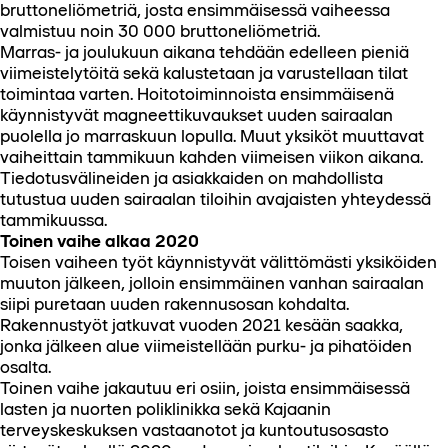
bruttoneliömetriä, josta ensimmäisessä vaiheessa
valmistuu noin 30 000 bruttoneliömetriä.
Marras- ja joulukuun aikana tehdään edelleen pieniä
viimeistelytöitä sekä kalustetaan ja varustellaan tilat
toimintaa varten. Hoitotoiminnoista ensimmäisenä
käynnistyvät magneettikuvaukset uuden sairaalan
puolella jo marraskuun lopulla. Muut yksiköt muuttavat
vaiheittain tammikuun kahden viimeisen viikon aikana.
Tiedotusvälineiden ja asiakkaiden on mahdollista
tutustua uuden sairaalan tiloihin avajaisten yhteydessä
tammikuussa.
Toinen vaihe alkaa 2020
Toisen vaiheen työt käynnistyvät välittömästi yksiköiden
muuton jälkeen, jolloin ensimmäinen vanhan sairaalan
siipi puretaan uuden rakennusosan kohdalta.
Rakennustyöt jatkuvat vuoden 2021 kesään saakka,
jonka jälkeen alue viimeistellään purku- ja pihatöiden
osalta.
Toinen vaihe jakautuu eri osiin, joista ensimmäisessä
lasten ja nuorten poliklinikka sekä Kajaanin
terveyskeskuksen vastaanotot ja kuntoutusosasto