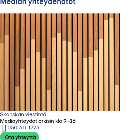
Median yhteydenotot
Skanskan viestintä
Mediayhteydet arkisin klo 9–16
050 311 1773‬
Ota yhteyttä