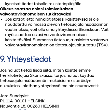
kyseiset tiedot toiselle rekisterinpitäjälle.
Oikeus saattaa asiasi toimivaltaisen
valvontaviranomaisen tutkittavaksi
Jos katsot, että henkilötietojesi käsittelyssä ei ole
noudatettu voimassa olevan tietosuojalainsäädännön
vaatimuksia, voit olla aina yhteydessä Skanskaan. Voit
myös saattaa asiasi valvontaviranomaisen
käsiteltäväksi. Suomessa tietosuoja-asioista vastaava
valvontaviranomainen on tietosuojavaltuutettu (TSV).
9. Yhteystiedot
Jos haluat tietää lisää siitä, miten käsittelemme
henkilötietojasi Skanskassa, tai jos haluat käyttää
tietosuojalainsäädännön mukaisia rekisteröidyn
oikeuksiasi, olethan yhteydessä meihin seuraavasti:
Jere Sundqvist
PL 114, 00101 HELSINKI
Nauvontie 18, 00280 HELSINKI