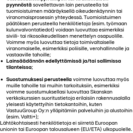
pyynnöstä
sovellettavan lain perusteella tai
tuomioistuimen määräyksellä oikeudenkäynnin tai
viranomaisprosessin yhteydessä. Tuomioistuimen
päätöksen perusteella henkilötietoja (esim. työmaan
kulunvalvontatiedot) voidaan luovuttaa esimerkiksi
siviili- tai rikosoikeudellisen menettelyn osapuolille.
Voimme myös luovuttaa tietoja toimivaltaiselle
viranomaiselle, esimerkiksi poliisille, verohallinnolle ja
vastaaville tahoille;
Lainsäädännön edellyttämissä ja/tai sallimissa
tilanteissa
;
Suostumuksesi perusteella
voimme luovuttaa myös
muille tahoille tai muihin tarkoituksiin, esimerkiksi
voimme suostumuksellasi luovuttaa Skanskan
verkkokurssien suoritustietoja erilaisiin rakennusalalla
yleisesti käytettyihin tietokantoihin, kuten
VastuuGroup Oy:n ylläpitämiin palveluihin ja alustoihin
(esim. Valtti+);
Lähtökohtaisesti henkilötietoja ei siirretä Euroopan
unionin tai Euroopan talousalueen (EU/ETA) ulkopuolelle.