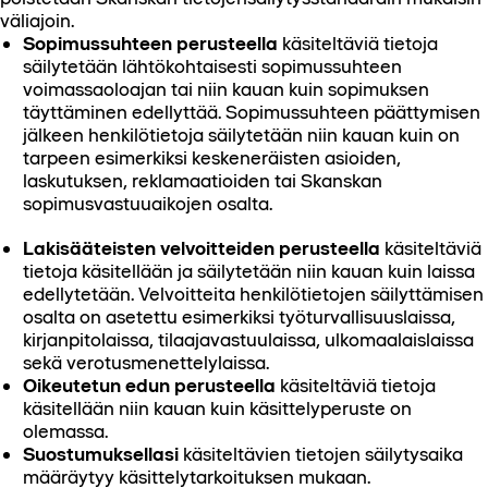
väliajoin.
Sopimussuhteen perusteella
käsiteltäviä tietoja
säilytetään lähtökohtaisesti sopimussuhteen
voimassaoloajan tai niin kauan kuin sopimuksen
täyttäminen edellyttää. Sopimussuhteen päättymisen
jälkeen henkilötietoja säilytetään niin kauan kuin on
tarpeen esimerkiksi keskeneräisten asioiden,
laskutuksen, reklamaatioiden tai Skanskan
sopimusvastuuaikojen osalta.
Lakisääteisten velvoitteiden perusteella
käsiteltäviä
tietoja käsitellään ja säilytetään niin kauan kuin laissa
edellytetään. Velvoitteita henkilötietojen säilyttämisen
osalta on asetettu esimerkiksi työturvallisuuslaissa,
kirjanpitolaissa, tilaajavastuulaissa, ulkomaalaislaissa
sekä verotusmenettelylaissa.
Oikeutetun edun perusteella
käsiteltäviä tietoja
käsitellään niin kauan kuin käsittelyperuste on
olemassa.
Suostumuksellasi
käsiteltävien tietojen säilytysaika
määräytyy käsittelytarkoituksen mukaan.