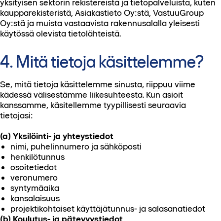
yksityisen sektorin rekistereistä ja tietopalveluista, kuten
kaupparekisteristä, Asiakastieto Oy:stä, VastuuGroup
Oy:stä ja muista vastaavista rakennusalalla yleisesti
käytössä olevista tietolähteistä.
4. Mitä tietoja käsittelemme?
Se, mitä tietoja käsittelemme sinusta, riippuu viime
kädessä välisestämme liikesuhteesta. Kun asioit
kanssamme, käsitellemme tyypillisesti seuraavia
tietojasi:
(a) Yksilöinti- ja yhteystiedot
nimi, puhelinnumero ja sähköposti
henkilötunnus
osoitetiedot
veronumero
syntymäaika
kansalaisuus
projektikohtaiset käyttäjätunnus- ja salasanatiedot
(b) Koulutus- ja pätevyystiedot