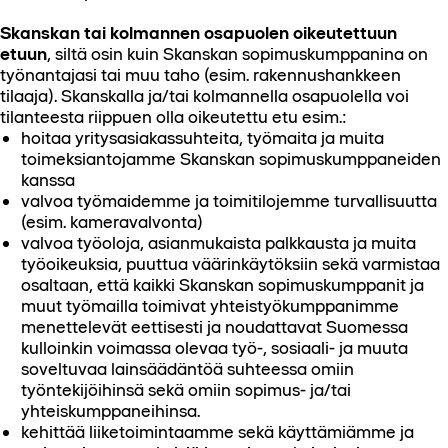
Skanskan tai kolmannen osapuolen oikeutettuun
etuun
, siltä osin kuin Skanskan sopimuskumppanina on
työnantajasi tai muu taho (esim. rakennushankkeen
tilaaja). Skanskalla ja/tai kolmannella osapuolella voi
tilanteesta riippuen olla oikeutettu etu esim.:
hoitaa yritysasiakassuhteita, työmaita ja muita
toimeksiantojamme Skanskan sopimuskumppaneiden
kanssa
valvoa työmaidemme ja toimitilojemme turvallisuutta
(esim. kameravalvonta)
valvoa työoloja, asianmukaista palkkausta ja muita
työoikeuksia, puuttua väärinkäytöksiin sekä varmistaa
osaltaan, että kaikki Skanskan sopimuskumppanit ja
muut työmailla toimivat yhteistyökumppanimme
menettelevät eettisesti ja noudattavat Suomessa
kulloinkin voimassa olevaa työ-, sosiaali- ja muuta
soveltuvaa lainsäädäntöä suhteessa omiin
työntekijöihinsä sekä omiin sopimus- ja/tai
yhteiskumppaneihinsa.
kehittää liiketoimintaamme sekä käyttämiämme ja