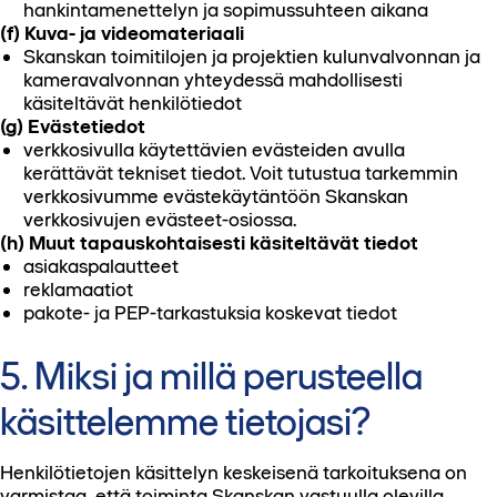
hankintamenettelyn ja sopimussuhteen aikana
(f) Kuva- ja videomateriaali
Skanskan toimitilojen ja projektien kulunvalvonnan ja
kameravalvonnan yhteydessä mahdollisesti
käsiteltävät henkilötiedot
(g) Evästetiedot
verkkosivulla käytettävien evästeiden avulla
kerättävät tekniset tiedot. Voit tutustua tarkemmin
verkkosivumme evästekäytäntöön Skanskan
verkkosivujen evästeet-osiossa.
(h) Muut tapauskohtaisesti käsiteltävät tiedot
asiakaspalautteet
reklamaatiot
pakote- ja PEP-tarkastuksia koskevat tiedot
5. Miksi ja millä perusteella
käsittelemme tietojasi?
Henkilötietojen käsittelyn keskeisenä tarkoituksena on
varmistaa, että toiminta Skanskan vastuulla olevilla