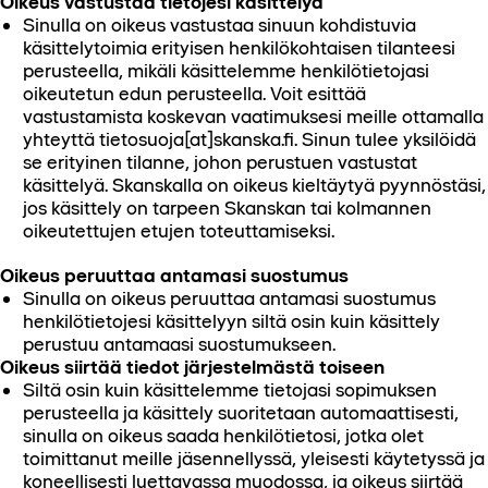
Oikeus vastustaa tietojesi käsittelyä
Sinulla on oikeus vastustaa sinuun kohdistuvia
käsittelytoimia erityisen henkilökohtaisen tilanteesi
perusteella, mikäli käsittelemme henkilötietojasi
oikeutetun edun perusteella. Voit esittää
vastustamista koskevan vaatimuksesi meille ottamalla
yhteyttä tietosuoja[at]skanska.fi. Sinun tulee yksilöidä
se erityinen tilanne, johon perustuen vastustat
käsittelyä. Skanskalla on oikeus kieltäytyä pyynnöstäsi,
jos käsittely on tarpeen Skanskan tai kolmannen
oikeutettujen etujen toteuttamiseksi.
Oikeus peruuttaa antamasi suostumus
Sinulla on oikeus peruuttaa antamasi suostumus
henkilötietojesi käsittelyyn siltä osin kuin käsittely
perustuu antamaasi suostumukseen.
Oikeus siirtää tiedot järjestelmästä toiseen
Siltä osin kuin käsittelemme tietojasi sopimuksen
perusteella ja käsittely suoritetaan automaattisesti,
sinulla on oikeus saada henkilötietosi, jotka olet
toimittanut meille jäsennellyssä, yleisesti käytetyssä ja
koneellisesti luettavassa muodossa, ja oikeus siirtää