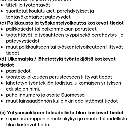
titteli ja työtehtävät
suoritetut koulutukset, perehdytykset ja
tehtäväkohtaiset pätevyydet
(c) Palkkausta ja työskentelyoikeutta koskevat tiedot
palkkatiedot tai palkanmaksun perusteet
työtehtävät ja työsuhteen tyyppi sekä perehdytys- ja
pätevyystiedot
muut palkkaukseen tai työskentelyoikeuteen liittyvät
tiedot
(d) Ulkomaisia / lähetettyjä työntekijöitä koskevat
tiedot
passitiedot
työnteko-oikeuden perusteeseen liittyvät tiedot
lähetetyn työntekijän todistus, ulkomaisen yrityksen
edustajan nimi,
puhelinnumero ja osoite Suomessa
muut lainsäädännön kulloinkin edellyttämät tiedot
(e) Yritysasiakkaan taloudellista tilaa koskevat tiedot
sopimuskumppanin maksukykyä ja muuta taloudellista
tilaa koskevat tiedot