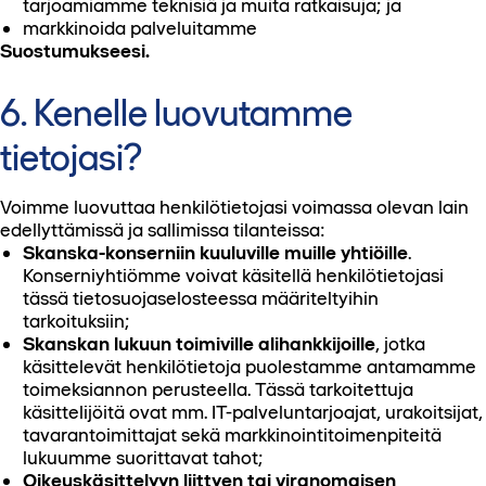
tarjoamiamme teknisiä ja muita ratkaisuja; ja
markkinoida palveluitamme
Suostumukseesi.
6. Kenelle luovutamme
tietojasi?
Voimme luovuttaa henkilötietojasi voimassa olevan lain
edellyttämissä ja sallimissa tilanteissa:
Skanska-konserniin kuuluville muille yhtiöille
.
Konserniyhtiömme voivat käsitellä henkilötietojasi
tässä tietosuojaselosteessa määriteltyihin
tarkoituksiin;
Skanskan lukuun toimiville alihankkijoille
, jotka
käsittelevät henkilötietoja puolestamme antamamme
toimeksiannon perusteella. Tässä tarkoitettuja
käsittelijöitä ovat mm. IT-palveluntarjoajat, urakoitsijat,
tavarantoimittajat sekä markkinointitoimenpiteitä
lukuumme suorittavat tahot;
Oikeuskäsittelyyn liittyen tai viranomaisen