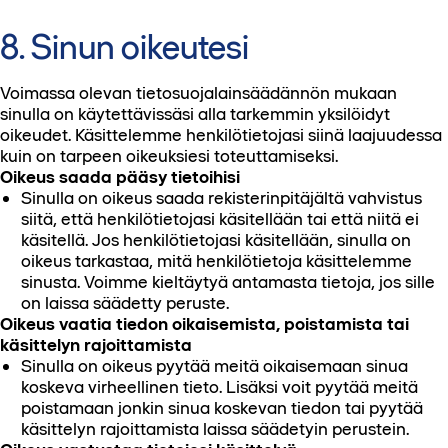
8. Sinun oikeutesi
Voimassa olevan tietosuojalainsäädännön mukaan
sinulla on käytettävissäsi alla tarkemmin yksilöidyt
oikeudet. Käsittelemme henkilötietojasi siinä laajuudessa
kuin on tarpeen oikeuksiesi toteuttamiseksi.
Oikeus saada pääsy tietoihisi
Sinulla on oikeus saada rekisterinpitäjältä vahvistus
siitä, että henkilötietojasi käsitellään tai että niitä ei
käsitellä. Jos henkilötietojasi käsitellään, sinulla on
oikeus tarkastaa, mitä henkilötietoja käsittelemme
sinusta. Voimme kieltäytyä antamasta tietoja, jos sille
on laissa säädetty peruste.
Oikeus vaatia tiedon oikaisemista, poistamista tai
käsittelyn rajoittamista
Sinulla on oikeus pyytää meitä oikaisemaan sinua
koskeva virheellinen tieto. Lisäksi voit pyytää meitä
poistamaan jonkin sinua koskevan tiedon tai pyytää
käsittelyn rajoittamista laissa säädetyin perustein.