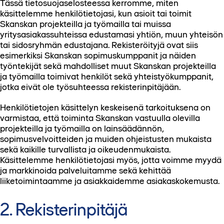
Tässä tietosuojaselosteessa kerromme, miten
käsittelemme henkilötietojasi, kun asioit tai toimit
Skanskan projekteilla ja työmailla tai muissa
yritysasiakassuhteissa edustamasi yhtiön, muun yhteisön
tai sidosryhmän edustajana. Rekisteröityjä ovat siis
esimerkiksi Skanskan sopimuskumppanit ja näiden
työntekijät sekä mahdolliset muut Skanskan projekteilla
ja työmailla toimivat henkilöt sekä yhteistyökumppanit,
jotka eivät ole työsuhteessa rekisterinpitäjään.
Henkilötietojen käsittelyn keskeisenä tarkoituksena on
varmistaa, että toiminta Skanskan vastuulla olevilla
projekteilla ja työmailla on lainsäädännön,
sopimusvelvoitteiden ja muiden ohjeistusten mukaista
sekä kaikille turvallista ja oikeudenmukaista.
Käsittelemme henkilötietojasi myös, jotta voimme myydä
ja markkinoida palveluitamme sekä kehittää
liiketoimintaamme ja asiakkaidemme asiakaskokemusta.
2. Rekisterinpitäjä