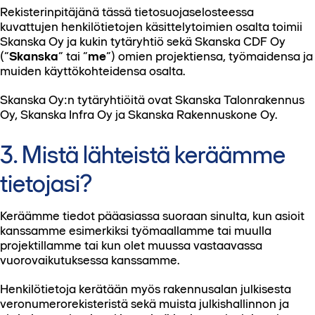
Rekisterinpitäjänä tässä tietosuojaselosteessa
kuvattujen henkilötietojen käsittelytoimien osalta toimii
Skanska Oy ja kukin tytäryhtiö sekä Skanska CDF Oy
(“
Skanska
” tai “
me
”) omien projektiensa, työmaidensa ja
muiden käyttökohteidensa osalta.
Skanska Oy:n tytäryhtiöitä ovat Skanska Talonrakennus
Oy, Skanska Infra Oy ja Skanska Rakennuskone Oy.
3. Mistä lähteistä keräämme
tietojasi?
Keräämme tiedot pääasiassa suoraan sinulta, kun asioit
kanssamme esimerkiksi työmaallamme tai muulla
projektillamme tai kun olet muussa vastaavassa
vuorovaikutuksessa kanssamme.
Henkilötietoja kerätään myös rakennusalan julkisesta
veronumerorekisteristä sekä muista julkishallinnon ja