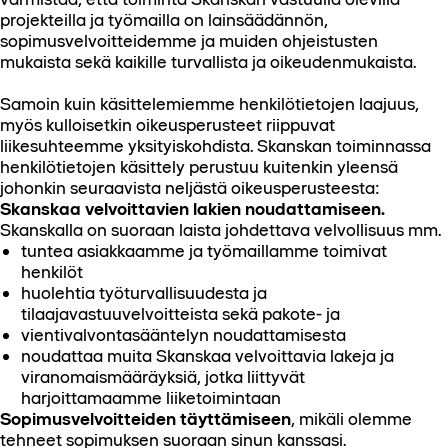
projekteilla ja työmailla on lainsäädännön,
sopimusvelvoitteidemme ja muiden ohjeistusten
mukaista sekä kaikille turvallista ja oikeudenmukaista.
Samoin kuin käsittelemiemme henkilötietojen laajuus,
myös kulloisetkin oikeusperusteet riippuvat
liikesuhteemme yksityiskohdista. Skanskan toiminnassa
henkilötietojen käsittely perustuu kuitenkin yleensä
johonkin seuraavista neljästä oikeusperusteesta:
Skanskaa velvoittavien lakien noudattamiseen.
Skanskalla on suoraan laista johdettava velvollisuus mm.
tuntea asiakkaamme ja työmaillamme toimivat
henkilöt
huolehtia työturvallisuudesta ja
tilaajavastuuvelvoitteista sekä pakote- ja
vientivalvontasääntelyn noudattamisesta
noudattaa muita Skanskaa velvoittavia lakeja ja
viranomaismääräyksiä, jotka liittyvät
harjoittamaamme liiketoimintaan
Sopimusvelvoitteiden täyttämiseen
, mikäli olemme
tehneet sopimuksen suoraan sinun kanssasi.