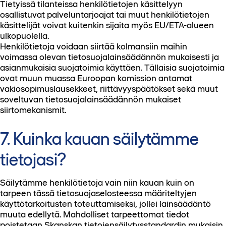
Tietyissä tilanteissa henkilötietojen käsittelyyn
osallistuvat palveluntarjoajat tai muut henkilötietojen
käsittelijät voivat kuitenkin sijaita myös EU/ETA-alueen
ulkopuolella.
Henkilötietoja voidaan siirtää kolmansiin maihin
voimassa olevan tietosuojalainsäädännön mukaisesti ja
asianmukaisia suojatoimia käyttäen. Tällaisia suojatoimia
ovat muun muassa Euroopan komission antamat
vakiosopimuslausekkeet, riittävyyspäätökset sekä muut
soveltuvan tietosuojalainsäädännön mukaiset
siirtomekanismit.
7. Kuinka kauan säilytämme
tietojasi?
Säilytämme henkilötietoja vain niin kauan kuin on
tarpeen tässä tietosuojaselosteessa määriteltyjen
käyttötarkoitusten toteuttamiseksi, jollei lainsäädäntö
muuta edellytä. Mahdolliset tarpeettomat tiedot
poistetaan Skanskan tietojensäilytysstandardin mukaisin