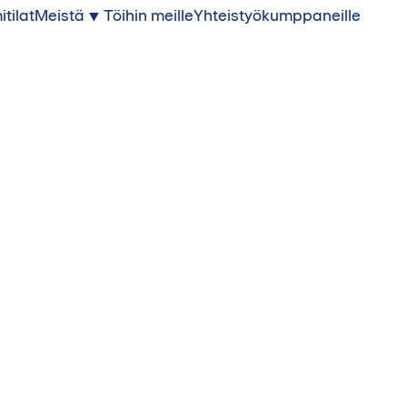
itilat
Meistä
Töihin meille
Yhteistyökumppaneille