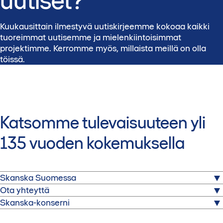
uutiset?
Kuukausittain ilmestyvä uutiskirjeemme kokoaa kaikki
tuoreimmat uutisemme ja mielenkiintoisimmat
projektimme. Kerromme myös, millaista meillä on olla
töissä.
Katsomme tulevaisuuteen yli
135 vuoden kokemuksella
Skanska Suomessa
Ota yhteyttä
Skanska on yksi maailman johtavista rakennus- ja
Skanska-konserni
projektikehityspalveluita tarjoavista yrityksistä.
Skanskatalo
Nauvontie 18
Toimimme valituilla kotimarkkina-alueilla Pohjoismaissa,
Rakentamispalvelut