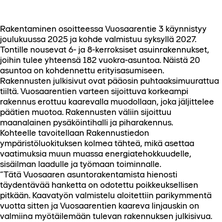
Rakentaminen osoitteessa Vuosaarentie 3 käynnistyy
joulukuussa 2025 ja kohde valmistuu syksyllä 2027.
Tontille nousevat 6- ja 8-kerroksiset asuinrakennukset,
joihin tulee yhteensä 182 vuokra-asuntoa. Näistä 20
asuntoa on kohdennettu erityisasumiseen.
Rakennusten julkisivut ovat pääosin puhtaaksimuurattua
tiiltä. Vuosaarentien varteen sijoittuva korkeampi
rakennus erottuu kaarevalla muodollaan, joka jäljittelee
päätien muotoa. Rakennusten väliin sijoittuu
maanalainen pysäköintihalli ja piharakennus.
Kohteelle tavoitellaan Rakennustiedon
ympäristöluokituksen kolmea tähteä, mikä asettaa
vaatimuksia muun muassa energiatehokkuudelle,
sisäilman laadulle ja työmaan toiminnalle.
”Tätä Vuosaaren asuntorakentamista hienosti
täydentävää hanketta on odotettu poikkeuksellisen
pitkään. Kaavatyön valmistelu aloitettiin parikymmentä
vuotta sitten ja Vuosaarentien kaareva linjauskin on
valmiina myötäilemään tulevan rakennuksen julkisivua.